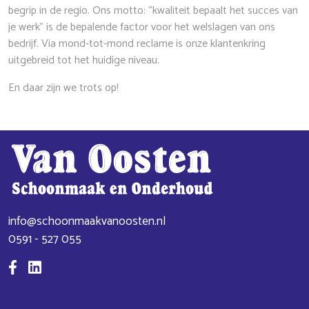
begrip in de regio. Ons motto: “kwaliteit bepaalt het succes van
je werk” is de bepalende factor voor het welslagen van ons
bedrijf. Via mond-tot-mond reclame is onze klantenkring
uitgebreid tot het huidige niveau.
En daar zijn we trots op!
info@schoonmaakvanoosten.nl
0591 - 527 055